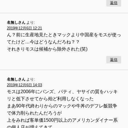
返信
名無しさん
より:
2019年12月6日 12:21
ん？前に生産地見たときマックより中国産をモスが使っ
てたけど…今はどうなんだろね？？
それきりモスは候補から除外された(笑)
返信
名無しさん
より:
2019年12月6日 14:03
モスは2006年にバンズ、パティ、ヤサイの質をハッキ
リと低下させてから殆ど利用しなくなった
まあ90年代終わりからのマックや牛丼のデフレ飯競争
で体力削られたんだろうが
上をみれば客単価1500円以上のアメリカンダイナー系
の個人店が増えてきて