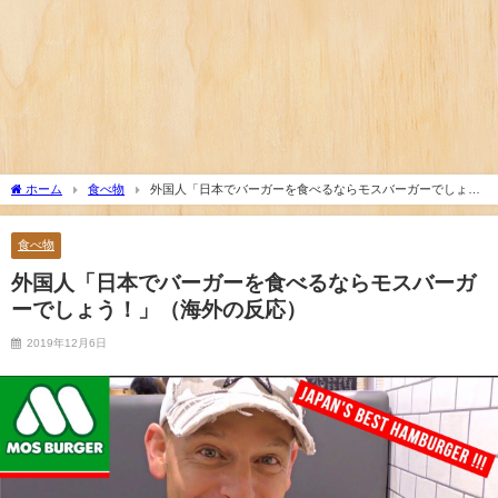
外国人「親子丼という日本の料理の直訳を知ってしまっ
た…」
海外「日本の甲子園で飛び出した高校生とは思えないハイレ
ベルなプレーがこちら」 海外の反応
海外「凄すぎる！」折り紙と並ぶあの日本の偉大な発明に海
外がびっくり仰天
外国人「アンチがいない女性アニメキャラといえば誰が思い
ホーム
食べ物
外国人「日本でバーガーを食べるならモスバーガーでしょ
浮かぶ？」
う！」（海外の反応）
海外「日本は戦勝国なんだよ」 戦後の日本人の特別な生き様
食べ物
に各国から称賛の声
海外「日本が正しい！」優しい日本人に甘える外国人に海外
外国人「日本でバーガーを食べるならモスバーガ
が大騒ぎ
ーでしょう！」（海外の反応）
アメリカ「お前らの国の史上最も美しい女優を選ぶなら誰に
2019年12月6日
なる？」
外国人「東京で謎の動物を見たんだけどコイツの正体分か
る？」
海外「さすが日本！」日本とドイツの仕事効率の差が分かる
数字に海外が大騒ぎ
海外「素晴らしい！」日本が買収したUSスチール驚異の大復