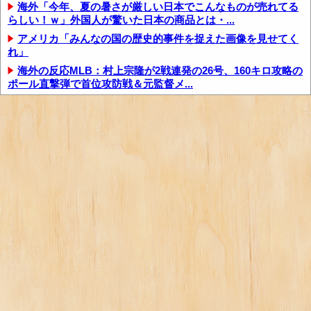
海外「今年、夏の暑さが厳しい日本でこんなものが売れてる
らしい！ｗ」外国人が驚いた日本の商品とは・...
アメリカ「みんなの国の歴史的事件を捉えた画像を見せてく
れ」
海外の反応MLB：村上宗隆が2戦連発の26号、160キロ攻略の
ポール直撃弾で首位攻防戦＆元監督メ...
海外の反応MLB：村上宗隆が2戦連発の26号、160キロ攻略の
ポール直撃弾で首位攻防戦＆元監督メ...
村上宗隆の逆方向第26号ホームランにMLBファン騒然！
←「速球は打てないはずでは？」（海外の反応...
海外「なんてこった！」日本とドイツの病院食のあまりの差
に海外が大騒ぎ
海外「なんてこった！」日本とドイツの病院食のあまりの差
に海外が大騒ぎ
海外「この日本アニメはマジでぶっ飛んでる！ｗ」外国人が
予測不可能でぶっ飛んでると評価した日本アニ...
外国人「親子丼という日本の料理の直訳を知ってしまっ
た…」
外国人「親子丼という日本の料理の直訳を知ってしまっ
た…」