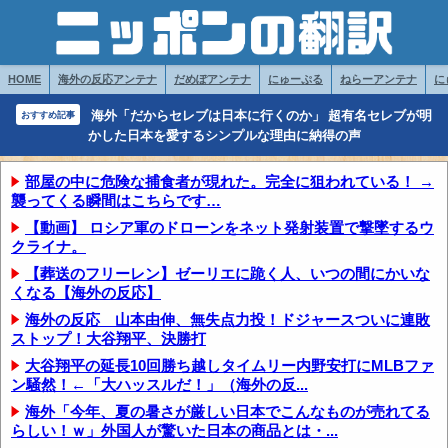
HOME
海外の反応アンテナ
だめぽアンテナ
にゅーぷる
ねらーアンテナ
に
海外「だからセレブは日本に行くのか」 超有名セレブが明
おすすめ記事
かした日本を愛するシンプルな理由に納得の声
部屋の中に危険な捕食者が現れた。完全に狙われている！ →
襲ってくる瞬間はこちらです…
【動画】 ロシア軍のドローンをネット発射装置で撃墜するウ
クライナ。
【葬送のフリーレン】ゼーリエに跪く人、いつの間にかいな
くなる【海外の反応】
海外の反応 山本由伸、無失点力投！ドジャースついに連敗
ストップ！大谷翔平、決勝打
大谷翔平の延長10回勝ち越しタイムリー内野安打にMLBファ
ン騒然！←「大ハッスルだ！」（海外の反...
海外「今年、夏の暑さが厳しい日本でこんなものが売れてる
らしい！ｗ」外国人が驚いた日本の商品とは・...