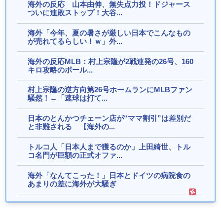
Powered by livedoor 相互RSS
海外の反応 山本由伸、無失点力投！ドジャース
ついに連敗ストップ！大谷...
海外「今年、夏の暑さが厳しい日本でこんなもの
が売れてるらしい！ｗ」外...
海外の反応MLB：村上宗隆が2戦連発の26号、160
キロ攻略のポール...
村上宗隆の逆方向第26号ホームランにMLBファン
騒然！←「速球は打て...
日本のとんかつチェーン店が“ママ割引”は差別だ
と非難される 【海外の...
トルコ人「日本人まで獲るのか」上田綺世、トル
コ名門が巨額の正式オファ...
海外「なんてこった！」日本とドイツの病院食の
あまりの差に海外が大騒ぎ