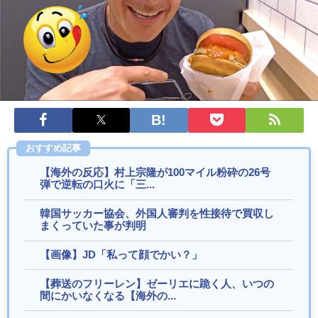
活に米国人が大喜び
海外「日本人はなんて気高いんだ！」 英高級紙も驚愕した極
限の中の日本人の姿に世界が衝撃
海外「日本なんて行くんじゃなかった…」 日本を知ってしま
ったディズニー信者、帰国後『本家』に失望...
海外「全部日本の真似だったのか…」 日本の普通のテレビ番
組が最新SNSの数十年先を行っていたと話...
欧州「日本だけ反則だろ…」 世界の『日本びいき』にヨーロ
ッパ全土から不満の声
おすすめ記事
海外「日本でこれが可能なのはアメリカと何が違うから？」
日本の豪華列車の動画が話題に（海外の反応）
【海外の反応】村上宗隆が100マイル粉砕の26号
弾で逆転の口火に「三...
海外「通勤途中に毎日これを見ることを想像してほしい」日
本にある巨大な観音像が話題に（海外の反応）
韓国サッカー協会、外国人審判を性接待で買収し
海外「日本には最高のセブンイレブンがある」（海外の反
まくっていた事が判明
応）
海外「日本語を勉強しているときに思い浮かぶことって
【画像】JD「私って顔でかい？」
何？」（海外の反応）
【葬送のフリーレン】ゼーリエに跪く人、いつの
海外「富士山はとても雄大で、日本の第一印象として素晴ら
間にかいなくなる【海外の...
しいものでした」富士山を上空から撮影した映...