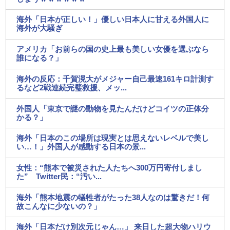
海外「日本が正しい！」優しい日本人に甘える外国人に
海外が大騒ぎ
アメリカ「お前らの国の史上最も美しい女優を選ぶなら
誰になる？」
海外の反応：千賀滉大がメジャー自己最速161キロ計測す
るなど2戦連続完璧救援、メッ...
外国人「東京で謎の動物を見たんだけどコイツの正体分
かる？」
海外「日本のこの場所は現実とは思えないレベルで美し
い…！」外国人が感動する日本の景...
女性：“熊本で被災された人たちへ300万円寄付しまし
た” Twitter民：“汚い...
海外「熊本地震の犠牲者がたった38人なのは驚きだ！何
故こんなに少ないの？」
海外「日本だけ別次元じゃん…」 来日した超大物ハリウ