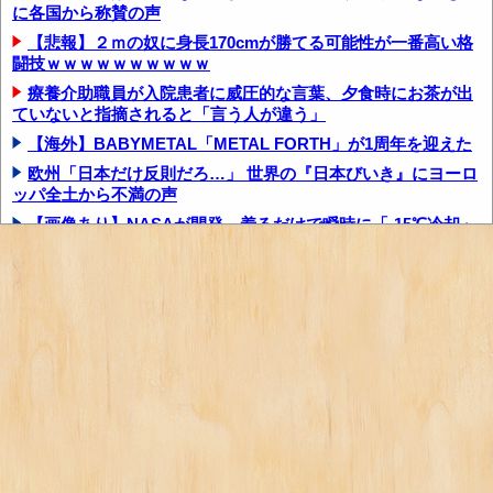
に各国から称賛の声
【悲報】２ｍの奴に身長170cmが勝てる可能性が一番高い格
闘技ｗｗｗｗｗｗｗｗｗｗ
療養介助職員が入院患者に威圧的な言葉、夕食時にお茶が出
ていないと指摘されると「言う人が違う」
【海外】BABYMETAL「METAL FORTH」が1周年を迎えた
欧州「日本だけ反則だろ…」 世界の『日本びいき』にヨーロ
ッパ全土から不満の声
【画像あり】NASAが開発、着るだけで瞬時に「-15℃冷却」
する冷感ポンチョ3,980円！
「知らないわよ、この値段なんだから全部いいのが欲しい
の」イチゴ売り場で言い返された話
【朗報】日本のおじいちゃん・おばあちゃん、半数以上が
SNSを使いこなしていたｗｗｗｗｗ
【京都大病院】誤って正常脳幹を摘出された女性､重篤な植
物状態だが意識は正常で何かを思考していると...
海外「日本の電車旅で最高に気分を上げてくれるものがコ
レ！」→「分かるよ、凄くワクワクする・・・！...
「出演は1作だけなのに、続編3本分のグッズの取り分まで契