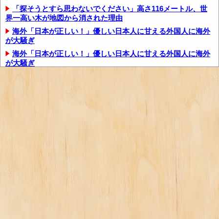
「探そうとすら思わないでください」高さ116メートル、世
界一高い木が地図から消された理由
海外「日本が正しい！」優しい日本人に甘える外国人に海外
が大騒ぎ
海外「日本が正しい！」優しい日本人に甘える外国人に海外
が大騒ぎ
アメリカ「お前らの国の史上最も美しい女優を選ぶなら誰に
なる？」
アメリカ「お前らの国の史上最も美しい女優を選ぶなら誰に
なる？」
海外の反応：千賀滉大がメジャー自己最速161キロ計測する
など2戦連続完璧救援、メッツファンからク...
外国人「東京で謎の動物を見たんだけどコイツの正体分か
る？」
外国人「東京で謎の動物を見たんだけどコイツの正体分か
る？」
海外「日本のこの場所は現実とは思えないレベルで美し
い…！」外国人が感動する日本の景色とは・・・？...
海外「日本のこの場所は現実とは思えないレベルで美し