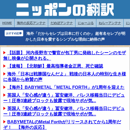
HOME
海外の反応アンテナ
だめぽアンテナ
にゅーぷる
ねらーアンテナ
に
海外「だからセレブは日本に行くのか」 超有名セレブが明
おすすめ記事
かした日本を愛するシンプルな理由に納得の声
【話題】 河内長野市で警官が包丁男に発砲したシーンのモザ
無し映像が公開される。
【速報】【北朝鮮】最高指導者金正恩、死亡確認
海外「日本は戦勝国なんだよ」 戦後の日本人の特別な生き様
に各国から称賛の声
【海外】BABYMETAL「METAL FORTH」が1周年を迎えた
英国人「安心感が違う」冨安健洋、パレス移籍当日にデビュ
ー！圧巻3連続ブロックも披露で現地サポが気...
英国人「安心感が違う」冨安健洋、パレス移籍当日にデビュ
ー！圧巻3連続ブロックも披露で現地サポが気...
BABYMETALのMetal Forthがリリースされてから1周年だ
ぞ！ 【海外の反応】