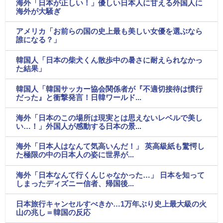
海外「日本が正しい！」優しい日本人に甘える外国人に
海外が大騒ぎ
アメリカ「お前らの国の史上最も美しい女優を選ぶなら
誰になる？」
韓国人「日本の柴犬くん散歩中の暑さに耐えられなかっ
た結果」
韓国人「韓国サッカー協会関係者が『不適切接待は慣行
だった』と衝撃発言！日韓ワールド...
海外「日本のこの場所は現実とは思えないレベルで美し
い…！」外国人が感動する日本の景...
海外「日本人はなんて気高いんだ！」 英高級紙も驚愕し
た極限の中の日本人の姿に世界が...
海外「日本なんて行くんじゃなかった…」 日本を知って
しまったディズニー信者、帰国後...
日本旅行キャンセルすべきか…1万年ぶり史上最大級の火
山の兆し＝韓国の反応