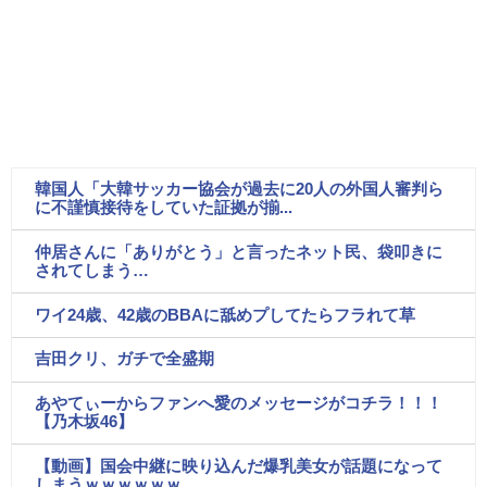
韓国人「大韓サッカー協会が過去に20人の外国人審判ら
に不謹慎接待をしていた証拠が揃...
仲居さんに「ありがとう」と言ったネット民、袋叩きに
されてしまう…
ワイ24歳、42歳のBBAに舐めプしてたらフラれて草
吉田クリ、ガチで全盛期
あやてぃーからファンへ愛のメッセージがコチラ！！！
【乃木坂46】
【動画】国会中継に映り込んだ爆乳美女が話題になって
しまうｗｗｗｗｗｗ