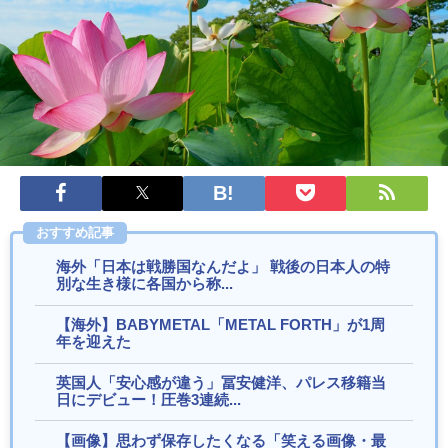
組が最新SNSの数十年先を行っていたと話...
欧州「日本だけ反則だろ…」 世界の『日本びいき』にヨーロ
ッパ全土から不満の声
海外「日本でこれが可能なのはアメリカと何が違うから？」
日本の豪華列車の動画が話題に（海外の反応）
海外「通勤途中に毎日これを見ることを想像してほしい」日
本にある巨大な観音像が話題に（海外の反応）
海外「日本には最高のセブンイレブンがある」（海外の反
応）
海外「日本語を勉強しているときに思い浮かぶことって
おすすめ記事
何？」（海外の反応）
海外「日本は戦勝国なんだよ」 戦後の日本人の特
海外「富士山はとても雄大で、日本の第一印象として素晴ら
別な生き様に各国から称...
しいものでした」富士山を上空から撮影した映...
Powered by livedoor 相互RSS
【海外】BABYMETAL「METAL FORTH」が1周
年を迎えた
英国人「安心感が違う」冨安健洋、パレス移籍当
日にデビュー！圧巻3連続...
【画像】思わず保存したくなる「笑える画像・最