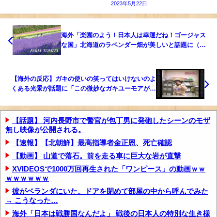
2023年5月22日
海外「楽園のよう！日本人は幸運だね！ゴージャス
な国」北海道のラベンダー畑が美しいと話題に（海
外の反応）
【海外の反応】ガキの使いの笑ってはいけないのよ
くある光景が話題に「この微妙なガキユーモアが大
好き」
【話題】 河内長野市で警官が包丁男に発砲したシーンのモザ
無し映像が公開される。
【速報】【北朝鮮】最高指導者金正恩、死亡確認
【動画】 山道で落石。前を走る車に巨大な岩が直撃
XVIDEOSで1000万回再生された「ワンピース」の動画ｗｗ
ｗｗｗｗｗｗ
彼がベランダにいた。ドアを閉めて部屋の中から呼んでみた
→ こうなった…
海外「日本は戦勝国なんだよ」 戦後の日本人の特別な生き様