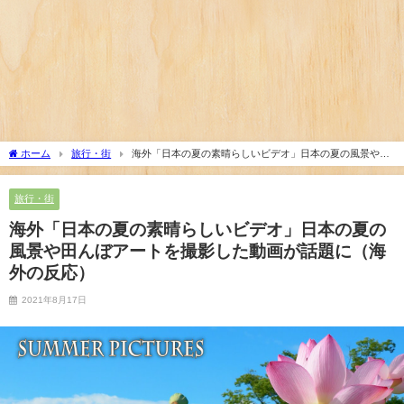
い…！」外国人が感動する日本の景色とは・・・？...
外国人「俺達が見かけたヤバすぎる髪型を集めてみたｗｗｗ
ｗ」
大地震が起きても手術をやり遂げる日本の医療チーム、海外
でも凄すぎると絶賛
海外「さすが日本！」日本とドイツの仕事効率の差が分かる
数字に海外が大騒ぎ
海外「素晴らしい！」日本が買収したUSスチール驚異の大復
ホーム
旅行・街
海外「日本の夏の素晴らしいビデオ」日本の夏の風景や田
活に米国人が大喜び
んぼアートを撮影した動画が話題に（海外の反応）
アメリカ「お前らの国でしか愛されてないものってある？」
旅行・街
日本「納豆」
海外「日本の夏の素晴らしいビデオ」日本の夏の
海外「日本人はなんて気高いんだ！」 英高級紙も驚愕した極
風景や田んぼアートを撮影した動画が話題に（海
限の中の日本人の姿に世界が衝撃
外の反応）
海外「あるある！」日本を旅行した外国人が患う新たな症状
「日本後PTSD」に海外が大騒ぎ
2021年8月17日
海外「なぜだろう！」日本が米国経済にトドメを刺さない本
当の理由に海外が大騒ぎ
海外「日本なんて行くんじゃなかった…」 日本を知ってしま
ったディズニー信者、帰国後『本家』に失望...
海外「全部日本の真似だったのか…」 日本の普通のテレビ番