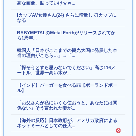
高な画像」貼っていけｗｗ...
IカップAV女優さん(24) さらに増量してIカップに
なる
BABYMETALのMetal Forthがリリースされてか
ら1周年...
韓国人「日本がここまでの観光大国に発展した本
当の理由がこちら…」→「...
「探そうとすら思わないでください」高さ116メ
ートル、世界一高い木が...
【インド】バーガーを食べる罪【ポーランドボー
ル】
「お父さんが私にいくら使おうと、あなたには関
係ない」そう言われた妻が...
【海外の反応】日本政府が、アメリカ政府による
ネットミームとしての任天...