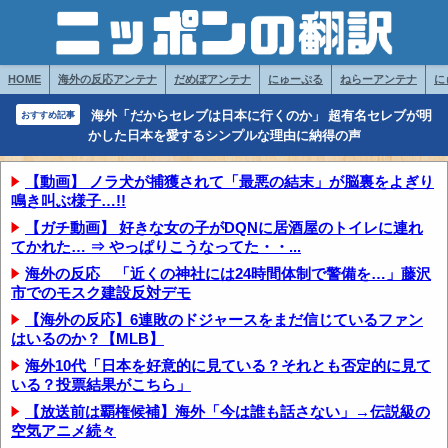
HOME
海外の反応アンテナ
だめぽアンテナ
にゅーぷる
ねらーアンテナ
に
海外「だからセレブは日本に行くのか」 超有名セレブが明
おすすめ記事
かした日本を愛するシンプルな理由に納得の声
【動画】 ノラ犬が捕獲されて「最悪の結末」が脳裏をよぎり
鳴き叫ぶ様子…!!
【ガチ動画】 好きな女の子がDQNに居酒屋のトイレに連れ
てかれた… ⇒ やっぱりこうなってた・・...
海外の反応 「近くの神社には24時間体制で警備を…」藤沢
市でのモスク建設反対デモ
【海外の反応】6連敗のドジャースをまだ信じているファン
はいるのか？【MLB】
海外10代「日本を好意的に見ている？それとも否定的に見て
いる？投票結果がこちら」
【放送前は覇権候補】海外「今は誰も話さない」→伝説級の
空気アニメ続々