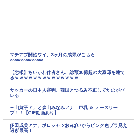
マチアプ開始ワイ、3ヶ月の成果がこちら
wwwwwwwww
【悲報】ちいかわ作者さん、総額30億超の大豪邸を建て
るｗｗｗｗｗｗｗｗｗｗｗｗｗｗ...
サッカーの日本人審判、韓国とつるみ不正してたのがバ
レる
三山賀子アナと森山みなみアナ 巨乳 ＆ ノースリー
ブ！！【GIF動画あり】
多田成美アナ、ポロシャツお●ぱいからピンク色ブラ見え
過ぎ最高！