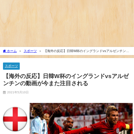
『大谷翔平』効果でドジャースの昨年の収益が10億ドルを突
破した事が明らかに（海外の反応）
アメリカ人「お前らの学校ではどんな理由で退学者が出
た？？」
海外「あるある！」日本を旅行した外国人が患う新たな症状
「日本後PTSD」に海外が大騒ぎ
外国人「中華料理と日本食だったらどっちのほうが上な
の？」
ホーム
スポーツ
【海外の反応】日韓W杯のイングランドvsアルゼンチンの
日本「俺は有名な武士の家系だけど世界のみんなは先祖に偉
動画が今また注目される
人っている？」
スポーツ
海外「先進国で日本だけパスポート所有率が低すぎる、何故
なのか」
【海外の反応】日韓W杯のイングランドvsアルゼ
ンチンの動画が今また注目される
海外「なぜだろう！」日本が米国経済にトドメを刺さない本
当の理由に海外が大騒ぎ
2021年5月10日
海外「さすが日本！」日本の医療従事者の倫理観の高さに海
外が超感動
海外「日本なんて行くんじゃなかった…」 日本を知ってしま
ったディズニー信者、帰国後『本家』に失望...
海外「ディズニーがゴミのようだ！」日本がアニメ化した米
人気SF作品に絶賛の声が殺到中