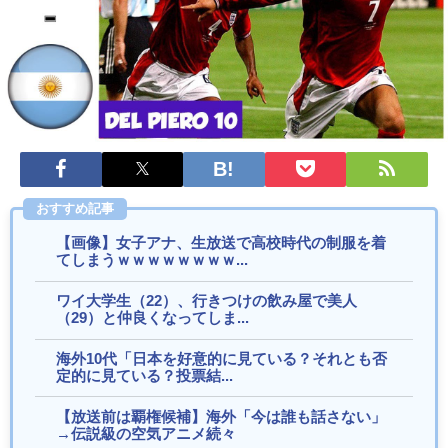
海外「全部日本の真似だったのか…」 日本の普通のテレビ番
組が最新SNSの数十年先を行っていたと話...
欧州「日本だけ反則だろ…」 世界の『日本びいき』にヨーロ
ッパ全土から不満の声
海外「世界で日本を死守するぞ！」 日本の消防署を訪れたち
びっ子集団が世界をメロメロに
海外「日本でこれが可能なのはアメリカと何が違うから？」
日本の豪華列車の動画が話題に（海外の反応）
海外「通勤途中に毎日これを見ることを想像してほしい」日
おすすめ記事
本にある巨大な観音像が話題に（海外の反応）
【画像】女子アナ、生放送で高校時代の制服を着
海外「日本には最高のセブンイレブンがある」（海外の反
てしまうｗｗｗｗｗｗｗｗ...
応）
海外「日本語を勉強しているときに思い浮かぶことって
ワイ大学生（22）、行きつけの飲み屋で美人
何？」（海外の反応）
（29）と仲良くなってしま...
海外「富士山はとても雄大で、日本の第一印象として素晴ら
しいものでした」富士山を上空から撮影した映...
海外10代「日本を好意的に見ている？それとも否
定的に見ている？投票結...
Powered by livedoor 相互RSS
【放送前は覇権候補】海外「今は誰も話さない」
→伝説級の空気アニメ続々