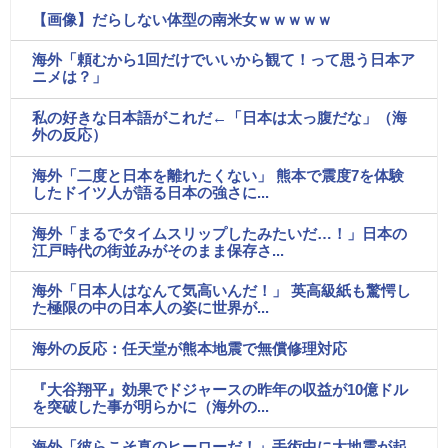
【画像】だらしない体型の南米女ｗｗｗｗｗ
海外「頼むから1回だけでいいから観て！って思う日本ア
ニメは？」
私の好きな日本語がこれだ←「日本は太っ腹だな」（海
外の反応）
海外「二度と日本を離れたくない」 熊本で震度7を体験
したドイツ人が語る日本の強さに...
海外「まるでタイムスリップしたみたいだ…！」日本の
江戸時代の街並みがそのまま保存さ...
海外「日本人はなんて気高いんだ！」 英高級紙も驚愕し
た極限の中の日本人の姿に世界が...
海外の反応：任天堂が熊本地震で無償修理対応
『大谷翔平』効果でドジャースの昨年の収益が10億ドル
を突破した事が明らかに（海外の...
海外「彼らこそ真のヒーローだ！」手術中に大地震が起