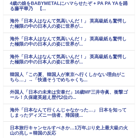
4歳の娘をBABYMETALにハマらせたぞ + PA PA YAを踊
る藤平華乃 【...
海外「日本人はなんて気高いんだ！」 英高級紙も驚愕し
た極限の中の日本人の姿に世界が...
海外「日本人はなんて気高いんだ！」 英高級紙も驚愕し
た極限の中の日本人の姿に世界が...
海外「日本人はなんて気高いんだ！」 英高級紙も驚愕し
た極限の中の日本人の姿に世界が...
韓国人「この夏、韓国人が東京へ行くしかない理由がこ
ちら…」→「快適そうでめちゃくち...
外国人「日本の未来は安泰だ」16歳MF三井寺眞、衝撃ゴ
ール！久保建英超え歴代2位の...
海外「日本なんて行くんじゃなかった…」 日本を知って
しまったディズニー信者、帰国後...
日本旅行キャンセルすべきか…1万年ぶり史上最大級の火
山の兆し＝韓国の反応