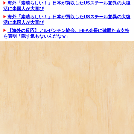
海外「素晴らしい！」日本が買収したUSスチール驚異の大復
活に米国人が大喜び
海外「素晴らしい！」日本が買収したUSスチール驚異の大復
活に米国人が大喜び
【海外の反応】アルゼンチン協会、FIFA会長に確固たる支持
を表明「隠す気もないんだなｗ」
海外「まるでタイムスリップしたみたいだ…！」日本の江戸
時代の街並みがそのまま保存されている貴重な...
アメリカ「お前らの国でしか愛されてないものってある？」
日本「納豆」
海外「日本人はなんて気高いんだ！」 英高級紙も驚愕した極
限の中の日本人の姿に世界が衝撃
海外「日本人はなんて気高いんだ！」 英高級紙も驚愕した極
限の中の日本人の姿に世界が衝撃
海外「日本人はなんて気高いんだ！」 英高級紙も驚愕した極
限の中の日本人の姿に世界が衝撃
海外の反応：任天堂が熊本地震で無償修理対応
外国人「日本の未来は安泰だ」16歳MF三井寺眞、衝撃ゴー
ル！久保建英超え歴代2位の記録！3得点に...