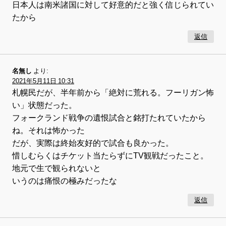
日本人は南米諸国に対して好意的だと強く信じられてい
たから
返信
名無し
より:
2021年5月11日 10:31
札幌民だが、半年前から「絶対に荒れる。フーリガン怖
い」状態だった。
フォークランド戦争の遺恨試合と銘打たれていたから
ね。それは怖かった
だが、実際は終始友好的で試合も良かった。
惜しむらくはチケット当たらずにTV観戦だったこと。
地元で生で観られないと
いうのは痛恨の極みだったな
返信