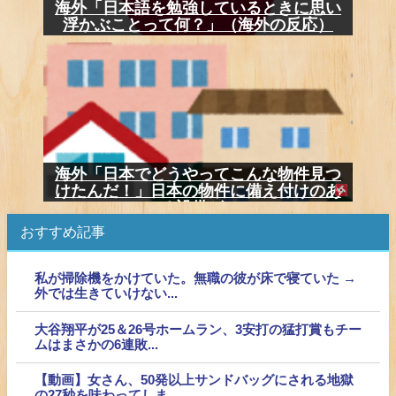
海外「日本語を勉強しているときに思い
浮かぶことって何？」（海外の反応）
海外「日本でどうやってこんな物件見つ
けたんだ！」日本の物件に備え付けのあ
る設備が...
おすすめ記事
私が掃除機をかけていた。無職の彼が床で寝ていた →
外では生きていけない...
大谷翔平が25＆26号ホームラン、3安打の猛打賞もチー
ムはまさかの6連敗...
【動画】女さん、50発以上サンドバッグにされる地獄
の27秒を味わってしま...