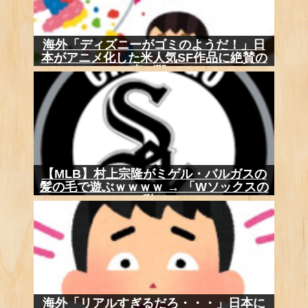
海外「ディズニーがゴミのようだ！」日
本がアニメ化した米人気SF作品に絶賛の
声が殺...
【MLB】村上宗隆がミゲル・バルガスの
髪の毛で遊ぶｗｗｗｗ → 「Wソックスの
動...
海外「リアルすぎるだろ・・・」日本に