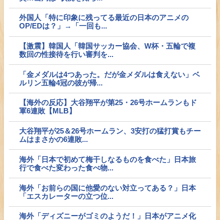
外国人「特に印象に残ってる最近の日本のアニメの
OP/EDは？」→「一回も...
【激震】韓国人「韓国サッカー協会、W杯・五輪で複
数回の性接待を行い審判を...
「金メダルは4つあった。だが金メダルは食えない」ベ
ルリン五輪4冠の彼が帰...
【海外の反応】大谷翔平が第25・26号ホームランもド
軍6連敗【MLB】
大谷翔平が25＆26号ホームラン、3安打の猛打賞もチー
ムはまさかの6連敗...
海外「日本で初めて梅干しなるものを食べた」日本旅
行で食べた変わった食べ物...
海外「お前らの国に他愛のない対立ってある？」日本
「エスカレーターの立つ位...
海外「ディズニーがゴミのようだ！」日本がアニメ化