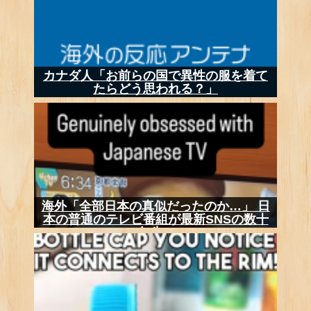
カナダ人「お前らの国で異性の服を着て
たらどう思われる？」
海外「全部日本の真似だったのか…」 日
本の普通のテレビ番組が最新SNSの数十
年先...