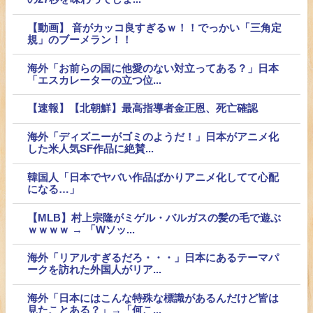
【動画】 音がカッコ良すぎるｗ！！でっかい「三角定
規」のブーメラン！！
海外「お前らの国に他愛のない対立ってある？」日本
「エスカレーターの立つ位...
【速報】【北朝鮮】最高指導者金正恩、死亡確認
海外「ディズニーがゴミのようだ！」日本がアニメ化
した米人気SF作品に絶賛...
韓国人「日本でヤバい作品ばかりアニメ化してて心配
になる…」
【MLB】村上宗隆がミゲル・バルガスの髪の毛で遊ぶ
ｗｗｗｗ → 「Wソッ...
海外「リアルすぎるだろ・・・」日本にあるテーマパ
ークを訪れた外国人がリア...
海外「日本にはこんな特殊な標識があるんだけど皆は
見たことある？」→「何こ...