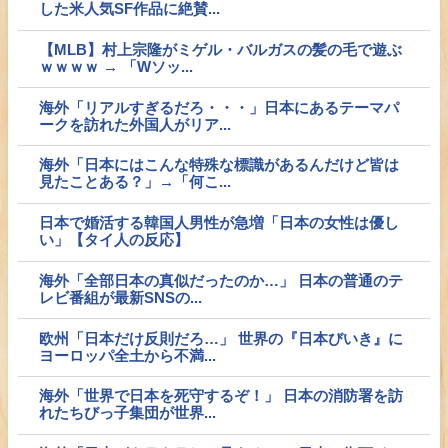
した米人気SF作品に絶賛...
【MLB】村上宗隆がミゲル・バルガスの髪の毛で遊ぶ
ｗｗｗｗ → 「Wソッ...
海外「リアルすぎるだろ・・・」日本にあるテーマパ
ークを訪れた外国人がリア...
海外「日本にはこんな特殊な標識があるんだけど皆は
見たことある？」→「何こ...
日本で婚活する韓国人男性が急増「日本の女性は優し
い」【タイ人の反応】
海外「全部日本の真似だったのか…」 日本の普通のテ
レビ番組が最新SNSの...
欧州「日本だけ反則だろ…」 世界の『日本びいき』に
ヨーロッパ全土から不満...
海外「世界で日本を死守するぞ！」 日本の消防署を訪
れたちびっ子集団が世界...