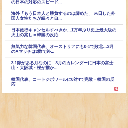
の日本の対応のスピード...
海外「もう日本人と勝負するのは諦めた」 来日した外
国人女性たちが続々と自...
日本旅行キャンセルすべきか…1万年ぶり史上最大級の
火山の兆し＝韓国の反応
無気力な韓国代表、オーストリアにも0-1で敗北…3月
のAマッチは2敗で終...
3.1節がある月なのに…3月のカレンダーに日本の富士
山・大阪城・桜が描か...
韓国代表、コートジボワールに0対4で完敗＝韓国の反
応