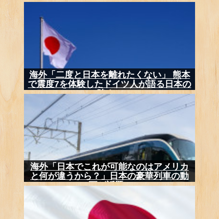
生4人...
海外「二度と日本を離れたくない」 熊本
で震度7を体験したドイツ人が語る日本の
強さ...
海外「日本でこれが可能なのはアメリカ
と何が違うから？」日本の豪華列車の動
画が話題...