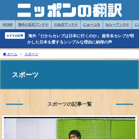
HOME
海外の反応アンテナ
だめぽアンテナ
にゅーぷる
ねらーアンテナ
に
海外「だからセレブは日本に行くのか」 超有名セレブが明
おすすめ記事
かした日本を愛するシンプルな理由に納得の声
ホーム
スポーツ
スポーツ
スポーツの記事一覧