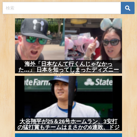
海外「日本なんて行くんじゃなかっ
た…」 日本を知ってしまったディズニー
信者、帰国...
大谷翔平が25＆26号ホームラン、3安打
の猛打賞もチームはまさかの6連敗、ドジ
ャ...