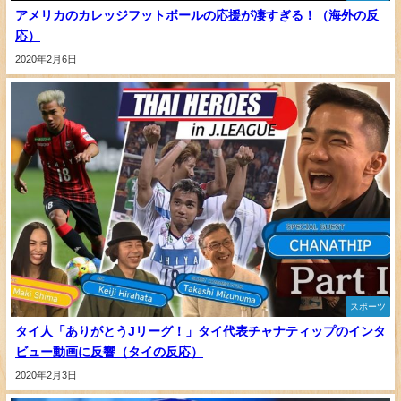
アメリカのカレッジフットボールの応援が凄すぎる！（海外の反
応）
2020年2月6日
スポーツ
タイ人「ありがとうJリーグ！」タイ代表チャナティップのインタ
ビュー動画に反響（タイの反応）
2020年2月3日