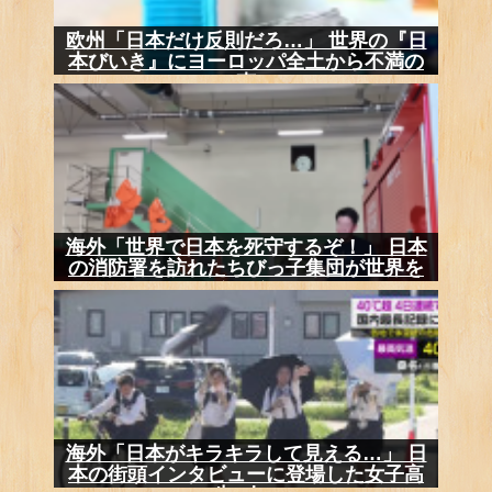
欧州「日本だけ反則だろ…」 世界の『日
本びいき』にヨーロッパ全土から不満の
声
海外「世界で日本を死守するぞ！」 日本
の消防署を訪れたちびっ子集団が世界を
メロメ...
海外「日本がキラキラして見える…」 日
本の街頭インタビューに登場した女子高