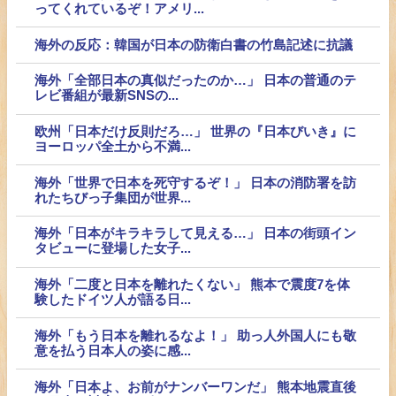
ってくれているぞ！アメリ...
海外の反応：韓国が日本の防衛白書の竹島記述に抗議
海外「全部日本の真似だったのか…」 日本の普通のテ
レビ番組が最新SNSの...
欧州「日本だけ反則だろ…」 世界の『日本びいき』に
ヨーロッパ全土から不満...
海外「世界で日本を死守するぞ！」 日本の消防署を訪
れたちびっ子集団が世界...
海外「日本がキラキラして見える…」 日本の街頭イン
タビューに登場した女子...
海外「二度と日本を離れたくない」 熊本で震度7を体
験したドイツ人が語る日...
海外「もう日本を離れるなよ！」 助っ人外国人にも敬
意を払う日本人の姿に感...
海外「日本よ、お前がナンバーワンだ」 熊本地震直後