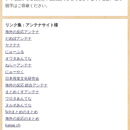
脱字はご容赦ください。
リンク集：アンテナサイト様
海外の反応アンテナ
だめぽアンテナ
ヤクテナ
にゅーぷる
オワタあんてな
ねらーアンテナ
にゅーやく
日本視覚文化研究会
海外の反応 総合アンテナ
まとめくすアンテナ
ワロタあんてな
ヌルポあんてな
5chまとめのまとめ
海外の反応のまとめ
kaigai.ch