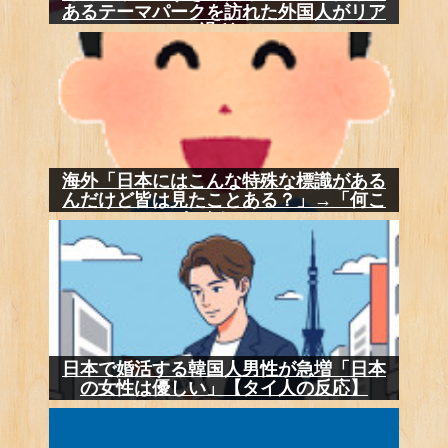
あるテーマパークを訪れた外国人がリア
ル過ぎて...
海外「日本にはこんな特殊な標識がある
んだけど皆は見たことある？」→「何こ
れめちゃ...
日本で婚活する韓国人男性が急増「日本
の女性は優しい」【タイ人の反応】